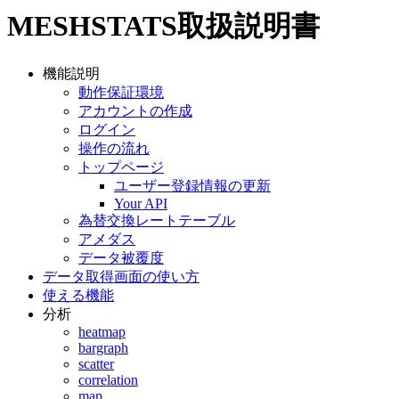
MESHSTATS取扱説明書
機能説明
動作保証環境
アカウントの作成
ログイン
操作の流れ
トップページ
ユーザー登録情報の更新
Your API
為替交換レートテーブル
アメダス
データ被覆度
データ取得画面の使い方
使える機能
分析
heatmap
bargraph
scatter
correlation
map