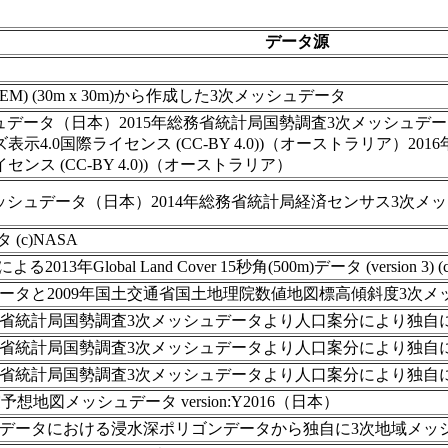
データ源
DEM) (30m x 30m)から作成した3次メッシュデータ
ュデータ（日本） 2015年総務省統計局国勢調査3次メッシュデ
示4.0国際ライセンス (CC-BY 4.0))（オーストラリア
ンス (CC-BY 4.0))（オーストラリア）
メッシュデータ（日本）2014年総務省統計局経済センサス3次メ
(c)NASA
MO)による2013年Global Land Cover 15秒角(500m)データ (version 3)
津波データと2009年国土交通省国土地理院数値地図標高傾斜度3
年総務省統計局国勢調査3次メッシュデータより人口案分により独自
年総務省統計局国勢調査3次メッシュデータより人口案分により独自
年総務省統計局国勢調査3次メッシュデータより人口案分により独自
想地図メッシュデータ version:Y2016（日本）
区画データにおける浸水深ポリゴンデータから独自に3次地域メ