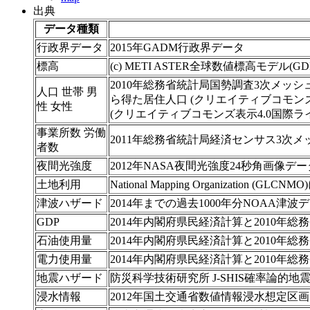
出典
データ種類
行政界データ
2015年GADM行政界データ
標高
(c) METI ASTER全球数値標高モデル(G
2010年総務省統計局国勢調査3次メッシ
人口 世帯 男
ら得た居住人口 (クリエイティブコモンズ表
性 女性
(クリエイティブコモンズ表示4.0国際ライセ
事業所数 労働
2011年総務省統計局経済センサス3次
者数
夜間光強度
2012年NASA夜間光強度24秒角画像データ 
土地利用
National Mapping Organization (GLCN
津波ハザード
2014年までの過去1000年分NOAA
GDP
2014年内閣府県民経済計算と2010
石油使用量
2014年内閣府県民経済計算と2010
電力使用量
2014年内閣府県民経済計算と2010
地震ハザード
防災科学技術研究所 J-SHIS確率論的地震予
浸水情報
2012年国土交通省数値情報浸水想定